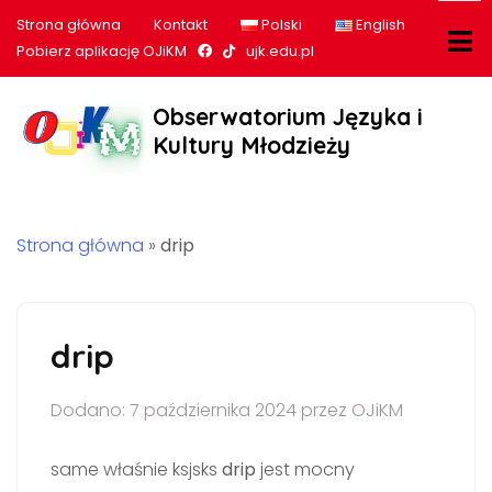
Strona główna
Kontakt
Polski
English
Nasz profil na Facebook
Nasz profil na tiktok
Pobierz aplikację OJiKM
ujk.edu.pl
Obserwatorium Języka i
Kultury Młodzieży
Strona główna
»
drip
drip
Dodano: 7 października 2024 przez OJiKM
same właśnie ksjsks
drip
jest mocny