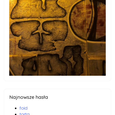
Najnowsze hasła
foid
torta