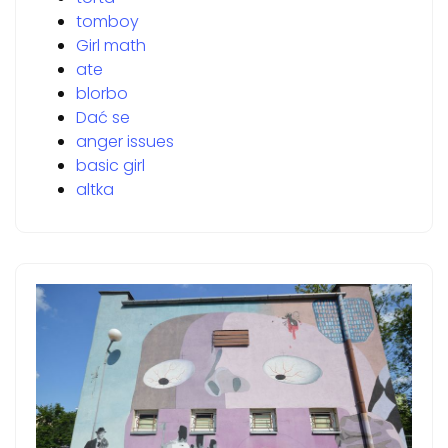
tomboy
Girl math
ate
blorbo
Dać se
anger issues
basic girl
altka