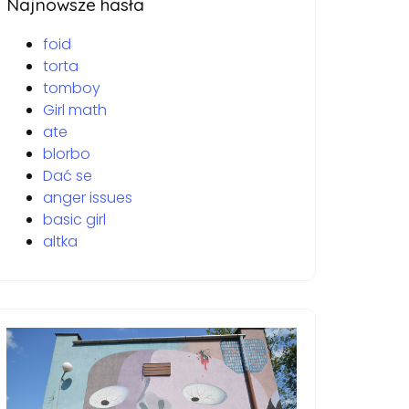
Najnowsze hasła
foid
torta
tomboy
Girl math
ate
blorbo
Dać se
anger issues
basic girl
altka