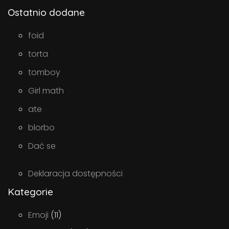
Ostatnio dodane
foid
torta
tomboy
Girl math
ate
blorbo
Dać se
Deklaracja dostępności
Kategorie
Emoji
(11)