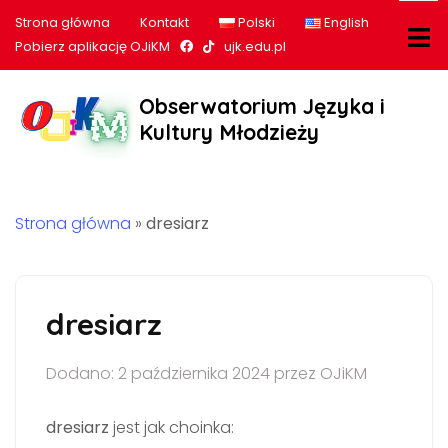
Strona główna
Kontakt
Polski
English
Nasz profil na Facebook
Nasz profil na tiktok
Pobierz aplikację OJiKM
ujk.edu.pl
Obserwatorium Języka i
Kultury Młodzieży
Strona główna
»
dresiarz
dresiarz
Dodano: 2 października 2024 przez OJiKM
dresiarz
jest jak choinka: