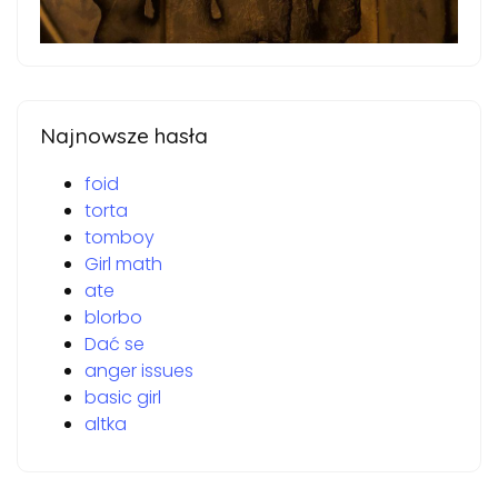
Najnowsze hasła
foid
torta
tomboy
Girl math
ate
blorbo
Dać se
anger issues
basic girl
altka