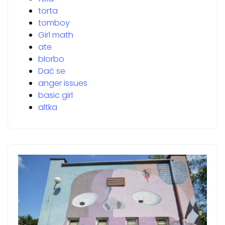
torta
tomboy
Girl math
ate
blorbo
Dać se
anger issues
basic girl
altka