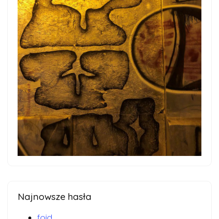
Najnowsze hasła
foid