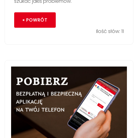
szukać jakiś problemów.
« POWRÓT
Ilość słów: 11