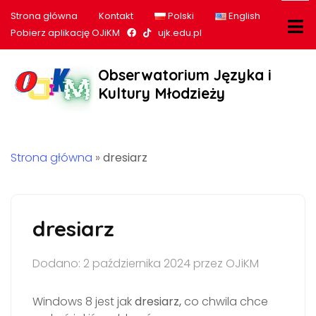
Strona główna
Kontakt
Polski
English
Nasz profil na Facebook
Nasz profil na tiktok
Pobierz aplikację OJiKM
ujk.edu.pl
Obserwatorium Języka i
Kultury Młodzieży
Strona główna
»
dresiarz
dresiarz
Dodano: 2 października 2024 przez OJiKM
Windows 8 jest jak
dresiarz,
co chwila chce