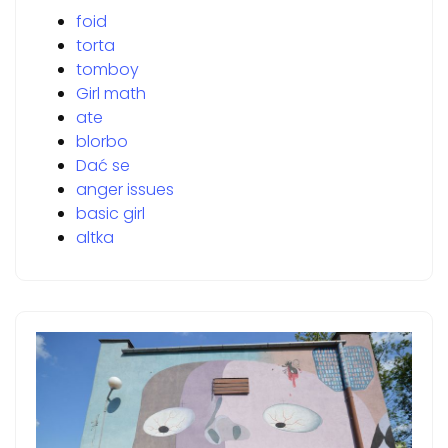
foid
torta
tomboy
Girl math
ate
blorbo
Dać se
anger issues
basic girl
altka