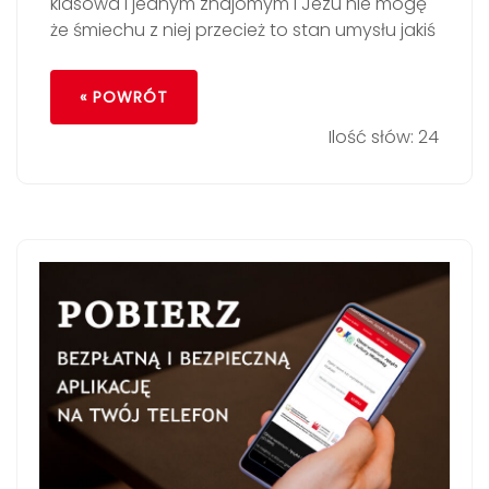
klasowa i jednym znajomym i Jezu nie mogę
że śmiechu z niej przecież to stan umysłu jakiś
« POWRÓT
Ilość słów: 24