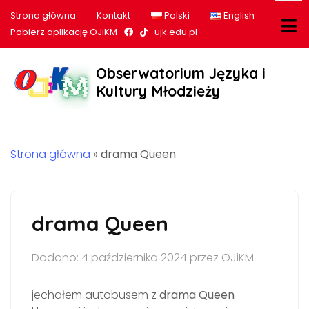
Strona główna
Kontakt
Polski
English
Nasz profil na Facebook
Nasz profil na tiktok
Pobierz aplikację OJiKM
ujk.edu.pl
Obserwatorium Języka i
Kultury Młodzieży
Strona główna
»
drama Queen
drama Queen
Dodano: 4 października 2024 przez OJiKM
jechałem autobusem z
drama Queen