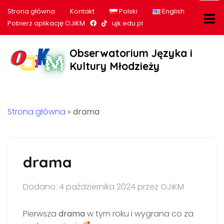
Strona główna
Kontakt
Polski
English
Nasz profil na Facebook
Nasz profil na tiktok
Pobierz aplikację OJiKM
ujk.edu.pl
Obserwatorium Języka i
Kultury Młodzieży
Strona główna
»
drama
drama
Dodano: 4 października 2024 przez OJiKM
Pierwsza
drama
w tym roku i wygrana co za