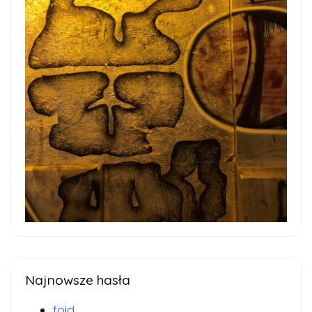
Najnowsze hasła
foid