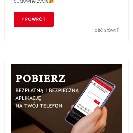
cudowne życie
« POWRÓT
Ilość słów: 11