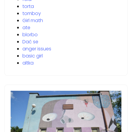
torta
tomboy
Girl math
ate
blorbo
Dać se
anger issues
basic girl
altka