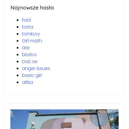
Najnowsze hasła
foid
torta
tomboy
Girl math
ate
blorbo
Dać se
anger issues
basic girl
altka