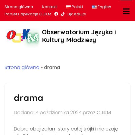
Strona główna
Kontakt
Polski
English
Nasz profil na Facebook
Nasz profil na tiktok
Pobierz aplikację OJiKM
ujk.edu.pl
Obserwatorium Języka i
Kultury Młodzieży
Strona główna
»
drama
drama
Dodano: 4 października 2024 przez OJiKM
Dobra obejrzałam story całej trójki i nie czaję