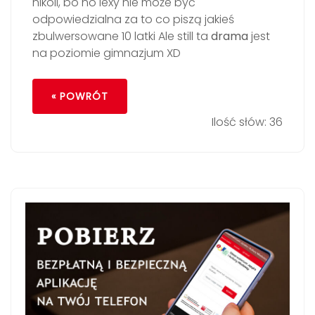
nikoli, bo no lexy nie może być
odpowiedzialna za to co piszą jakieś
zbulwersowane 10 latki Ale still ta
drama
jest
na poziomie gimnazjum XD
« POWRÓT
Ilość słów: 36