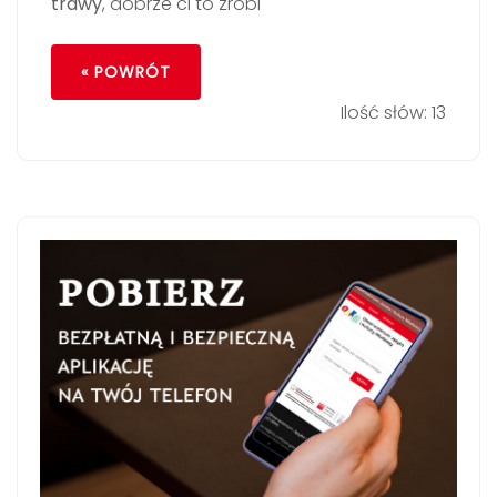
trawy
, dobrze ci to zrobi
« POWRÓT
Ilość słów: 13