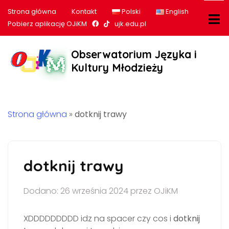
Strona główna
Kontakt
Polski
English
Nasz profil na Facebook
Nasz profil na tiktok
Pobierz aplikację OJiKM
ujk.edu.pl
Obserwatorium Języka i
Kultury Młodzieży
Strona główna
»
dotknij trawy
dotknij trawy
Dodano: 26 września 2024 przez OJiKM
XDDDDDDDDD idz na spacer czy cos i
dotknij