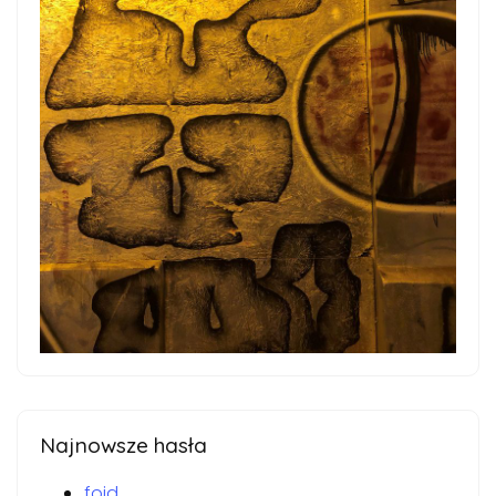
Najnowsze hasła
foid