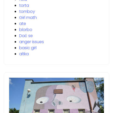
torta
tomboy
Girl math
ate
blorbo
Dać se
anger issues
basic girl
altka