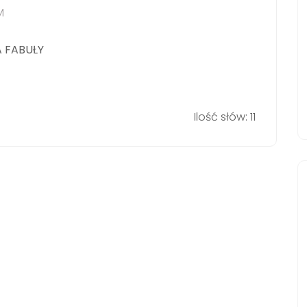
M
A FABUŁY
Ilość słów: 11