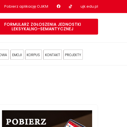
Nasz profil na Facebook
Nasz profil na tiktok
Pobierz aplikację OJiKM
ujk.edu.pl
FORMULARZ ZGŁOSZENIA JEDNOSTKI
LEKSYKALNO-SEMANTYCZNEJ
KOWA
EMOJI
KORPUS
KONTAKT
PROJEKTY