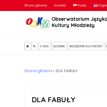
Strona główna
Kontakt
Polski
Engli
Obserwatorium Języka
Kultury Młodzieży
O NAS
SŁOWNIK
NIEZBĘDNIK KULTUROWY
Strona główna
»
DLA FABUŁY
DLA FABUŁY