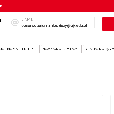
sh
E-MAIL
 i
obserwatorium.mlodziezy@ujk.edu.pl
MATERIAŁY MULTIMEDIALNE
NAWIĄZANIA I STYLIZACJE
POCZEKALNIA JĘZY