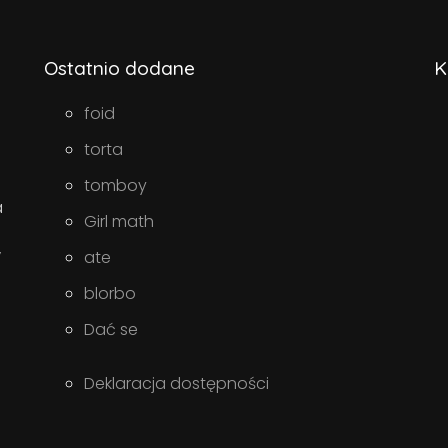
Ostatnio dodane
K
foid
torta
tomboy
a
Girl math
w
ate
blorbo
Dać se
Deklaracja dostępności