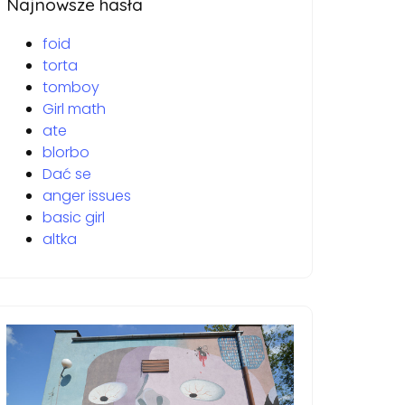
Najnowsze hasła
foid
torta
tomboy
Girl math
ate
blorbo
Dać se
anger issues
basic girl
altka