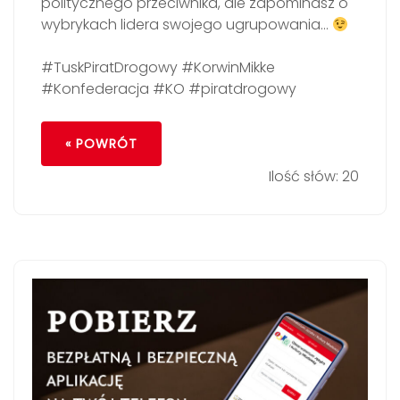
politycznego przeciwnika, ale zapominasz o
wybrykach lidera swojego ugrupowania…
#TuskPiratDrogowy #KorwinMikke
#Konfederacja #KO #piratdrogowy
« POWRÓT
Ilość słów: 20