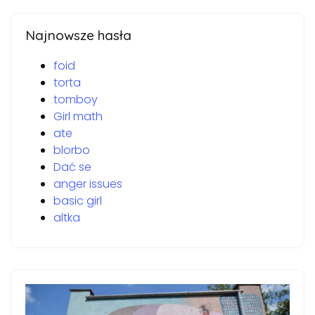
Najnowsze hasła
foid
torta
tomboy
Girl math
ate
blorbo
Dać se
anger issues
basic girl
altka