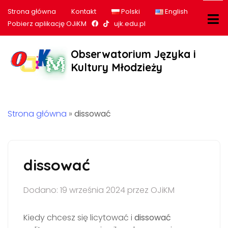
Strona główna
Kontakt
Polski
English
Nasz profil na Facebook
Nasz profil na tiktok
Pobierz aplikację OJiKM
ujk.edu.pl
Obserwatorium Języka i
Kultury Młodzieży
Strona główna
»
dissować
dissować
Dodano: 19 września 2024 przez OJiKM
Kiedy chcesz się licytować i
dissować