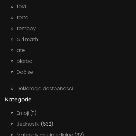
foid
torta
tomboy
Girl math
ate
blorbo
Dać se
Deklaracja dostępności
Kategorie
Emoji
(11)
Jednostki
(632)
Materiały multimedialne
(32)