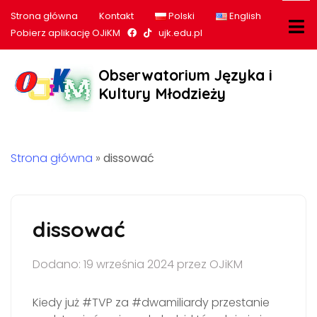
Strona główna
Kontakt
Polski
English
Nasz profil na Facebook
Nasz profil na tiktok
Pobierz aplikację OJiKM
ujk.edu.pl
Obserwatorium Języka i
Kultury Młodzieży
Strona główna
»
dissować
dissować
Dodano: 19 września 2024 przez OJiKM
Kiedy już #TVP za #dwamiliardy przestanie