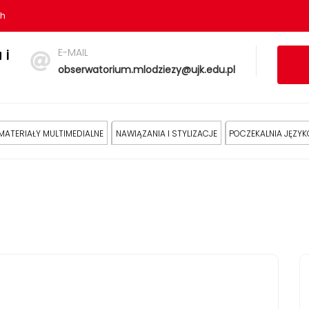
sh
E-MAIL
 i
obserwatorium.mlodziezy@ujk.edu.pl
MATERIAŁY MULTIMEDIALNE
NAWIĄZANIA I STYLIZACJE
POCZEKALNIA JĘZY