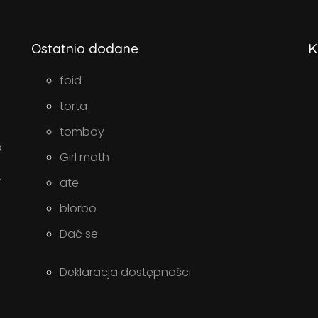
Ostatnio dodane
K
foid
torta
tomboy
a
Girl math
w
ate
blorbo
Dać se
Deklaracja dostępności