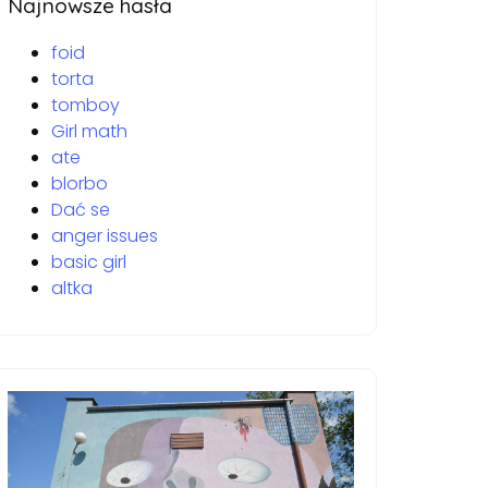
Najnowsze hasła
foid
torta
tomboy
Girl math
ate
blorbo
Dać se
anger issues
basic girl
altka