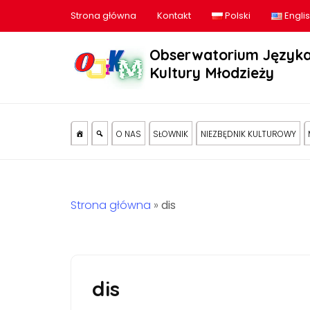
Strona główna
Kontakt
Polski
Engli
Obserwatorium Języka
Kultury Młodzieży
O NAS
SŁOWNIK
NIEZBĘDNIK KULTUROWY
Strona główna
»
dis
dis