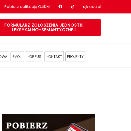
Nasz profil na Facebook
Nasz profil na tiktok
Pobierz aplikację OJiKM
ujk.edu.pl
FORMULARZ ZGŁOSZENIA JEDNOSTKI
LEKSYKALNO-SEMANTYCZNEJ
KOWA
EMOJI
KORPUS
KONTAKT
PROJEKTY