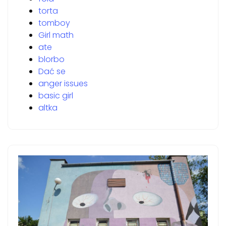
torta
tomboy
Girl math
ate
blorbo
Dać se
anger issues
basic girl
altka