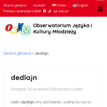
Strona główna
Kontakt
Polski
English
Nasz profil na Facebook
Nasz profil na tiktok
Pobierz aplikację OJiKM
ujk.edu.pl
Obserwatorium Języka i
Kultury Młodzieży
Strona główna
»
dedlajn
dedlajn
Dodano: 19 września 2024 przez OJiKM
Hello
dedlajn
, my old friend. I came to cry to