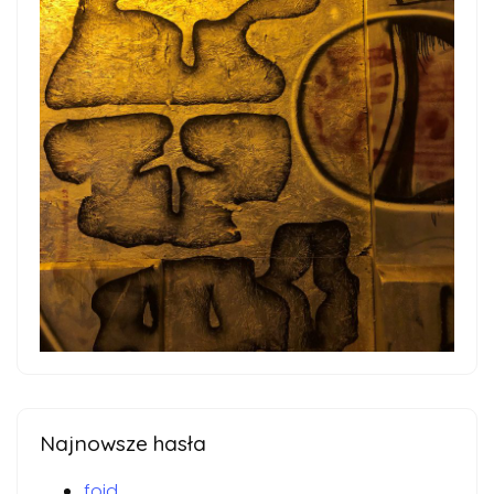
Najnowsze hasła
foid