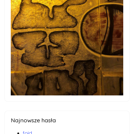
Najnowsze hasła
foid