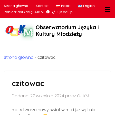
Strona główna
Kontakt
Polski
English
Nasz profil na Facebook
Nasz profil na tiktok
Pobierz aplikację OJiKM
ujk.edu.pl
Obserwatorium Języka i
Kultury Młodzieży
Strona główna
»
czitowac
czitowac
Dodano: 27 września 2024 przez OJiKM
mots tworze nowy swiat w mc i juz wgl nie