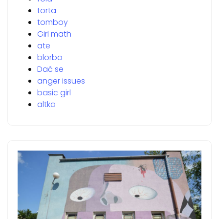
torta
tomboy
Girl math
ate
blorbo
Dać se
anger issues
basic girl
altka