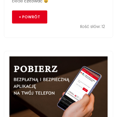
bede
czitowac
« POWRÓT
Ilość słów: 12