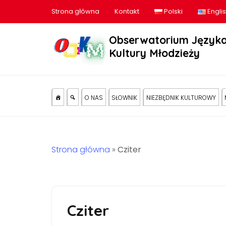
Strona główna
Kontakt
Polski
Engli
Obserwatorium Języka
Kultury Młodzieży
O NAS
SŁOWNIK
NIEZBĘDNIK KULTUROWY
Strona główna
»
Cziter
Cziter