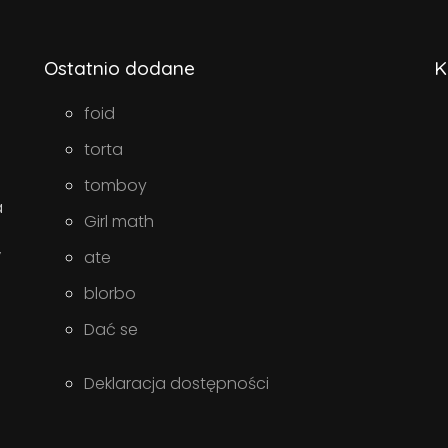
Ostatnio dodane
K
foid
torta
tomboy
a
Girl math
w
ate
blorbo
Dać se
Deklaracja dostępności