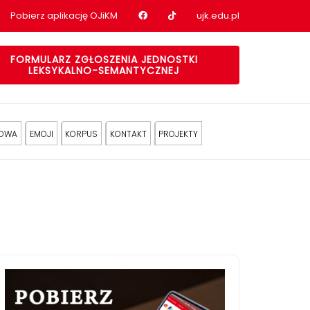
Nasz profil na Facebook
Nasz profil na tiktok
Pobierz aplikację OJiKM
ujk.edu.pl
FORMULARZ ZGŁOSZENIA JEDNOSTKI
LEKSYKALNO-SEMANTYCZNEJ
KOWA
EMOJI
KORPUS
KONTAKT
PROJEKTY