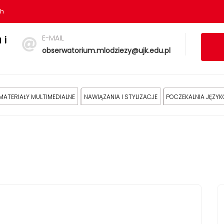
sh
E-MAIL
 i
obserwatorium.mlodziezy@ujk.edu.pl
MATERIAŁY MULTIMEDIALNE
NAWIĄZANIA I STYLIZACJE
POCZEKALNIA JĘZY