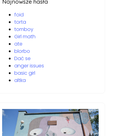
Najnowsze hasła
foid
torta
tomboy
Girl math
ate
blorbo
Dać se
anger issues
basic girl
altka