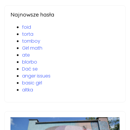
Najnowsze hasła
foid
torta
tomboy
Girl math
ate
blorbo
Dać se
anger issues
basic girl
altka