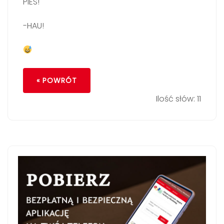
PIES!
-HAU!
« POWRÓT
Ilość słów: 11