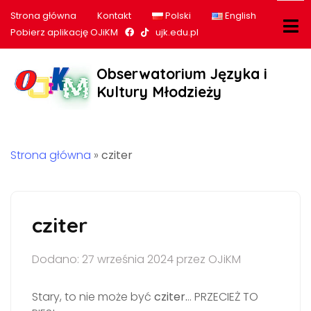
Strona główna
Kontakt
Polski
English
Nasz profil na Facebook
Nasz profil na tiktok
Pobierz aplikację OJiKM
ujk.edu.pl
Obserwatorium Języka i
Kultury Młodzieży
Strona główna
»
cziter
cziter
Dodano: 27 września 2024 przez OJiKM
Stary, to nie może być
cziter.
.. PRZECIEŻ TO