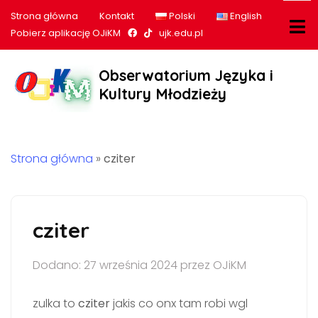
Strona główna
Kontakt
Polski
English
Nasz profil na Facebook
Nasz profil na tiktok
Pobierz aplikację OJiKM
ujk.edu.pl
Obserwatorium Języka i
Kultury Młodzieży
Strona główna
»
cziter
cziter
Dodano: 27 września 2024 przez OJiKM
zulka to
cziter
jakis co onx tam robi wgl