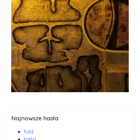
Najnowsze hasła
foid
torta