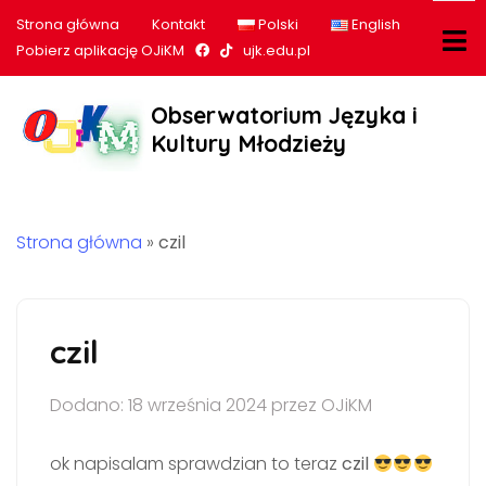
Strona główna
Kontakt
Polski
English
Nasz profil na Facebook
Nasz profil na tiktok
Pobierz aplikację OJiKM
ujk.edu.pl
Obserwatorium Języka i
Kultury Młodzieży
Strona główna
»
czil
czil
Dodano: 18 września 2024 przez OJiKM
ok napisalam sprawdzian to teraz
czil