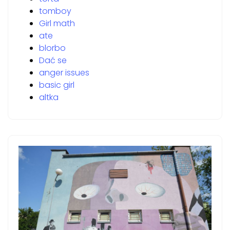
tomboy
Girl math
ate
blorbo
Dać se
anger issues
basic girl
altka