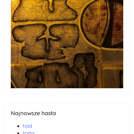
Najnowsze hasła
foid
torta