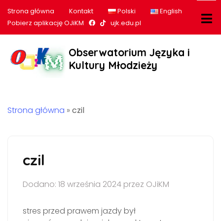
Strona główna
Kontakt
Polski
English
Nasz profil na Facebook
Nasz profil na tiktok
Pobierz aplikację OJiKM
ujk.edu.pl
Obserwatorium Języka i
Kultury Młodzieży
Strona główna
»
czil
czil
Dodano: 18 września 2024 przez OJiKM
stres przed prawem jazdy był