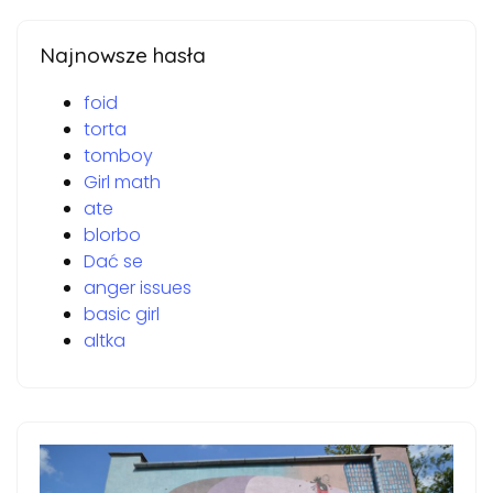
Najnowsze hasła
foid
torta
tomboy
Girl math
ate
blorbo
Dać se
anger issues
basic girl
altka