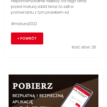
nieporównywalnie większy od tego teraz
przed maturą xddd teraz to
czil
w
porównaniu z tym prawkiem xd
#matura2022
« POWRÓT
Ilość słów: 26