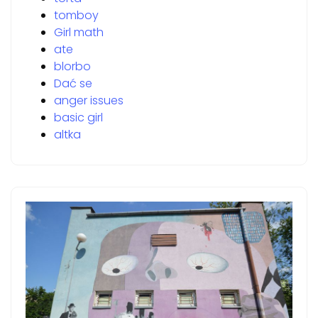
tomboy
Girl math
ate
blorbo
Dać se
anger issues
basic girl
altka