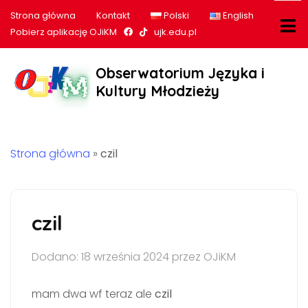
Strona główna
Kontakt
Polski
English
Nasz profil na Facebook
Nasz profil na tiktok
Pobierz aplikację OJiKM
ujk.edu.pl
Obserwatorium Języka i
Kultury Młodzieży
Strona główna
»
czil
czil
Dodano: 18 września 2024 przez OJiKM
mam dwa wf teraz ale
czil