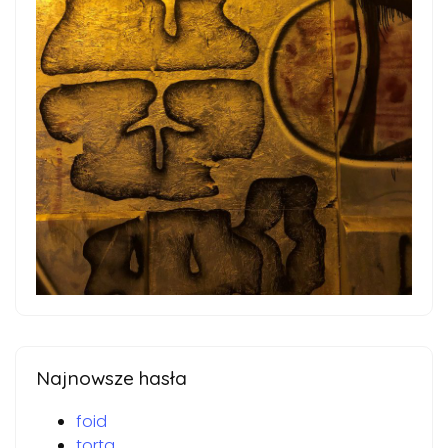
Najnowsze hasła
foid
torta