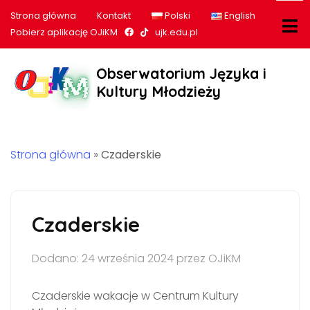
Strona główna
Kontakt
Polski
English
Nasz profil na Facebook
Nasz profil na tiktok
Pobierz aplikację OJiKM
ujk.edu.pl
Obserwatorium Języka i
Kultury Młodzieży
Strona główna
»
Czaderskie
Czaderskie
Dodano: 24 września 2024 przez OJiKM
Czaderskie wakacje w Centrum Kultury