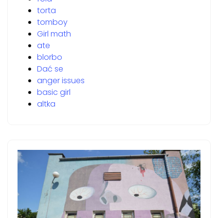
torta
tomboy
Girl math
ate
blorbo
Dać se
anger issues
basic girl
altka