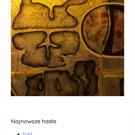
Najnowsze hasła
foid