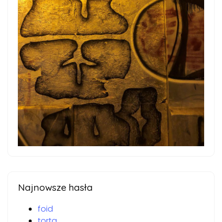
Najnowsze hasła
foid
torta