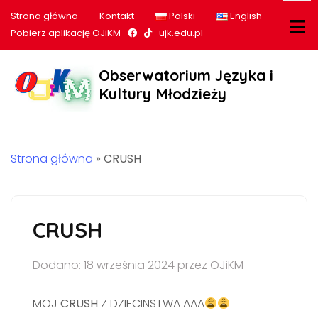
Strona główna
Kontakt
Polski
English
Nasz profil na Facebook
Nasz profil na tiktok
Pobierz aplikację OJiKM
ujk.edu.pl
Obserwatorium Języka i
Kultury Młodzieży
Strona główna
»
CRUSH
CRUSH
Dodano: 18 września 2024 przez OJiKM
MOJ
CRUSH
Z DZIECINSTWA AAA