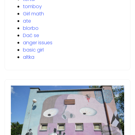
tomboy
Girl math
ate
blorbo
Dać se
anger issues
basic girl
altka