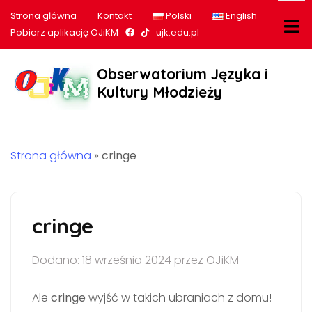
Strona główna
Kontakt
Polski
English
Nasz profil na Facebook
Nasz profil na tiktok
Pobierz aplikację OJiKM
ujk.edu.pl
Obserwatorium Języka i
Kultury Młodzieży
Strona główna
»
cringe
cringe
Dodano: 18 września 2024 przez OJiKM
Ale
cringe
wyjść w takich ubraniach z domu!