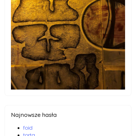
Najnowsze hasła
foid
torta