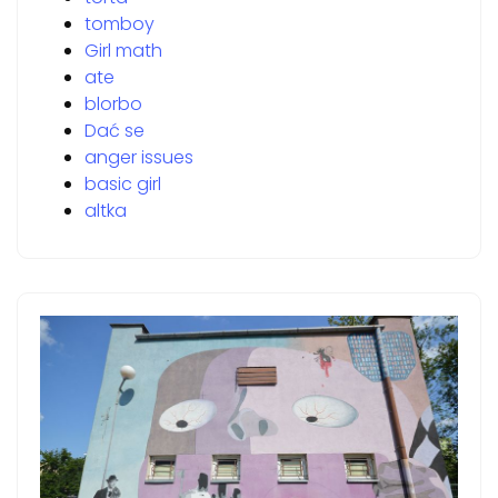
tomboy
Girl math
ate
blorbo
Dać se
anger issues
basic girl
altka