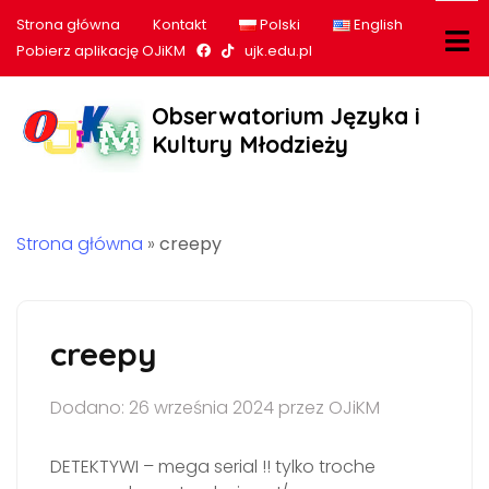
Strona główna
Kontakt
Polski
English
Nasz profil na Facebook
Nasz profil na tiktok
Pobierz aplikację OJiKM
ujk.edu.pl
Obserwatorium Języka i
Kultury Młodzieży
Strona główna
»
creepy
creepy
Dodano: 26 września 2024 przez OJiKM
DETEKTYWI – mega serial !! tylko troche