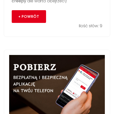
creepy
ale warto obejrzec!/
« POWRÓT
Ilość słów: 9