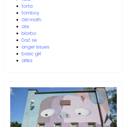
torta
tomboy
Girl math
ate
blorbo
Dać se
anger issues
basic girl
altka