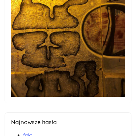
Najnowsze hasła
foid