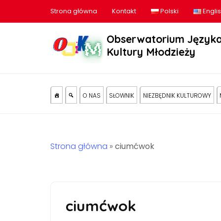
Strona główna
Kontakt
Polski
Engli
Obserwatorium Języka
Kultury Młodzieży
O NAS
SŁOWNIK
NIEZBĘDNIK KULTUROWY
Strona główna
»
ciumćwok
ciumćwok