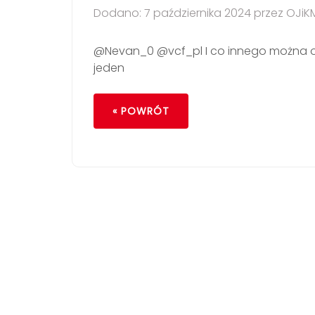
Dodano: 7 października 2024 przez OJiK
@Nevan_0 @vcf_pl I co innego można o
jeden
« POWRÓT