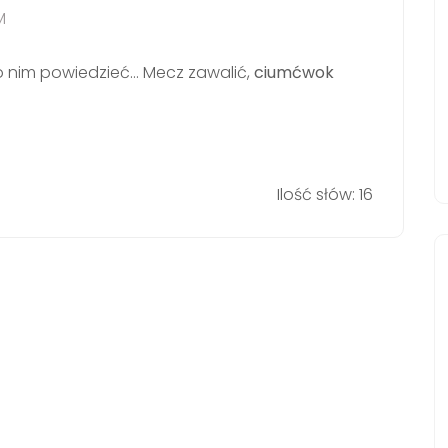
M
 nim powiedzieć… Mecz zawalić,
ciumćwok
Ilość słów: 16