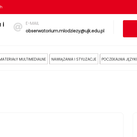
sh
E-MAIL
 i
obserwatorium.mlodziezy@ujk.edu.pl
MATERIAŁY MULTIMEDIALNE
NAWIĄZANIA I STYLIZACJE
POCZEKALNIA JĘZY