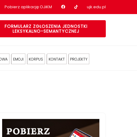
Nasz profil na Facebook
Nasz profil na tiktok
Pobierz aplikację OJiKM
ujk.edu.pl
FORMULARZ ZGŁOSZENIA JEDNOSTKI
LEKSYKALNO-SEMANTYCZNEJ
KOWA
EMOJI
KORPUS
KONTAKT
PROJEKTY