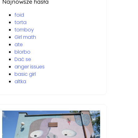
Najnowsze hasła
foid
torta
tomboy
Girl math
ate
blorbo
Dać se
anger issues
basic girl
altka