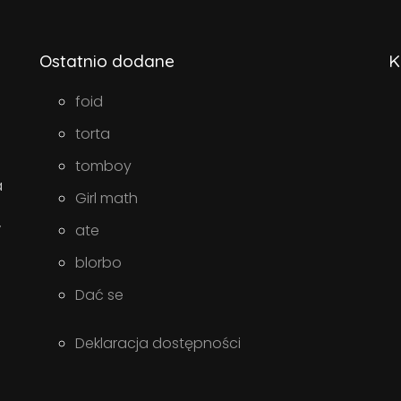
Ostatnio dodane
K
foid
torta
tomboy
a
Girl math
w
ate
blorbo
Dać se
Deklaracja dostępności