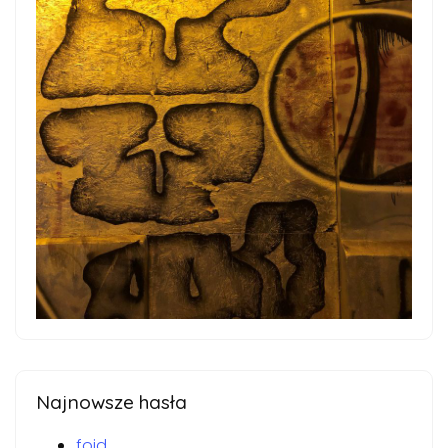
Najnowsze hasła
foid