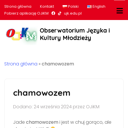
Strona główna
Kontakt
Polski
English
Nasz profil na Facebook
Nasz profil na tiktok
Pobierz aplikację OJiKM
ujk.edu.pl
Obserwatorium Języka i
Kultury Młodzieży
Strona główna
»
chamowozem
chamowozem
Dodano: 24 września 2024 przez OJiKM
Jade
chamowozem
i jest w chuj gorąco, ale