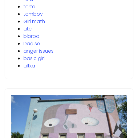
torta
tomboy
Girl math
ate
blorbo
Dać se
anger issues
basic girl
altka