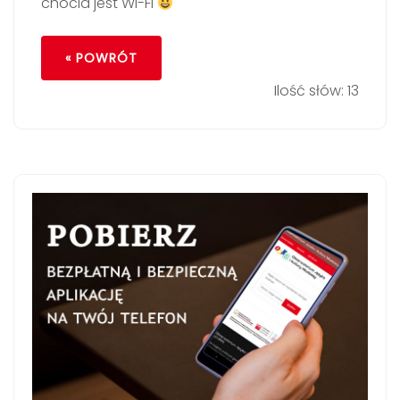
chocia jest Wi-Fi
« POWRÓT
Ilość słów: 13