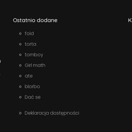
Ostatnio dodane
K
foid
torta
tomboy
a
Girl math
w
ate
blorbo
Dać se
Deklaracja dostępności