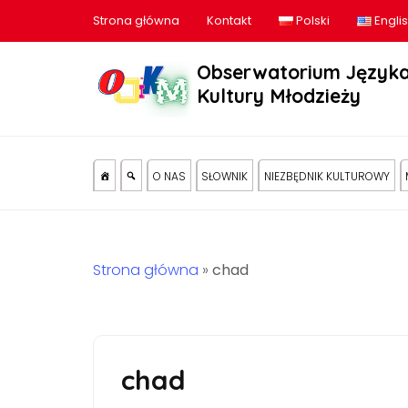
Strona główna
Kontakt
Polski
Engli
Obserwatorium Języka
Kultury Młodzieży
O NAS
SŁOWNIK
NIEZBĘDNIK KULTUROWY
Strona główna
»
chad
chad