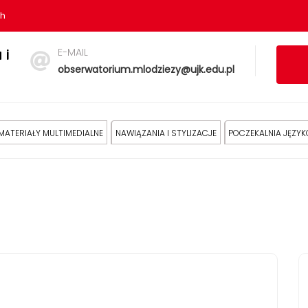
sh
E-MAIL
 i
obserwatorium.mlodziezy@ujk.edu.pl
MATERIAŁY MULTIMEDIALNE
NAWIĄZANIA I STYLIZACJE
POCZEKALNIA JĘZY