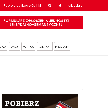
Nasz profil na Facebook
Nasz profil na tiktok
Pobierz aplikację OJiKM
ujk.edu.pl
FORMULARZ ZGŁOSZENIA JEDNOSTKI
LEKSYKALNO-SEMANTYCZNEJ
KOWA
EMOJI
KORPUS
KONTAKT
PROJEKTY