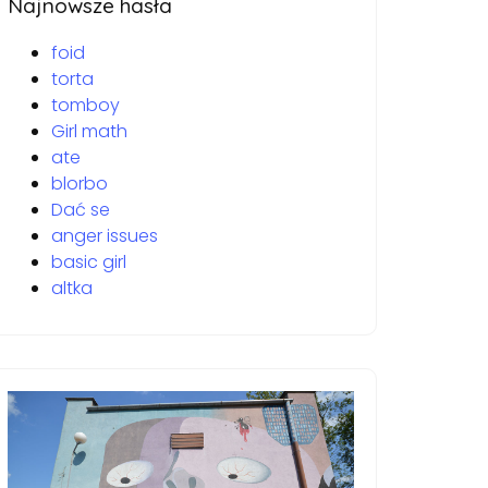
Najnowsze hasła
foid
torta
tomboy
Girl math
ate
blorbo
Dać se
anger issues
basic girl
altka