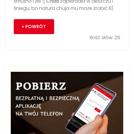
smutno i źle ;(
Chad
zapierdala w deszczu i
śniegu, bo natura chuja mu może zrobić B)
« POWRÓT
Ilość słów: 25