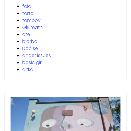
foid
torta
tomboy
Girl math
ate
blorbo
Dać se
anger issues
basic girl
altka