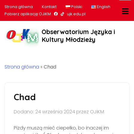
Strona główna
Kontakt
Polski
English
Nasz profil na Facebook
Nasz profil na tiktok
Pobierz aplikację OJiKM
ujk.edu.pl
Obserwatorium Języka i
Kultury Młodzieży
Strona główna
»
Chad
Chad
Dodano: 24 września 2024 przez OJiKM
Pizdy muszą mieć ciepełko, bo inaczej im