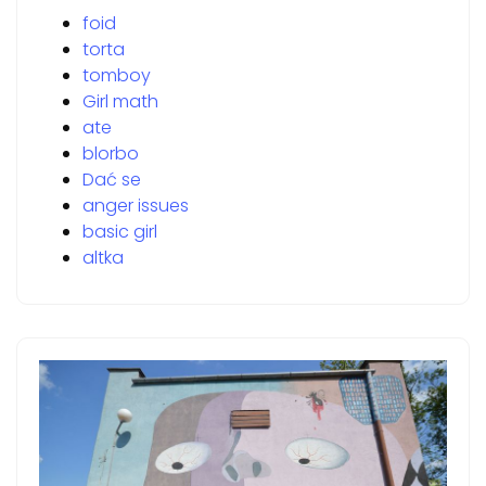
foid
torta
tomboy
Girl math
ate
blorbo
Dać se
anger issues
basic girl
altka