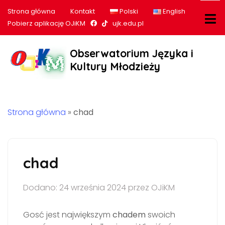
Strona główna
Kontakt
Polski
English
Nasz profil na Facebook
Nasz profil na tiktok
Pobierz aplikację OJiKM
ujk.edu.pl
Obserwatorium Języka i
Kultury Młodzieży
Strona główna
»
chad
chad
Dodano: 24 września 2024 przez OJiKM
Gosć jest największym
chadem
swoich