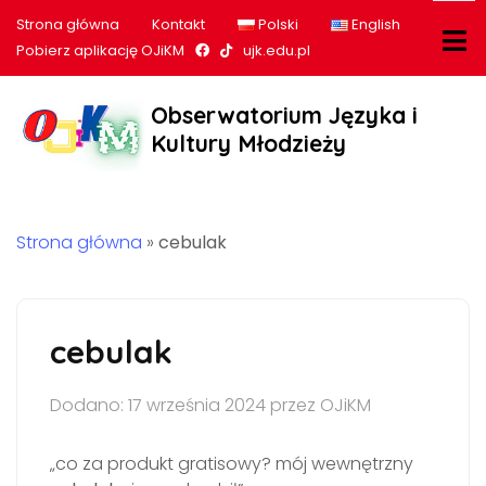
Strona główna
Kontakt
Polski
English
Nasz profil na Facebook
Nasz profil na tiktok
Pobierz aplikację OJiKM
ujk.edu.pl
Obserwatorium Języka i
Kultury Młodzieży
Strona główna
»
cebulak
cebulak
Dodano: 17 września 2024 przez OJiKM
„co za produkt gratisowy? mój wewnętrzny