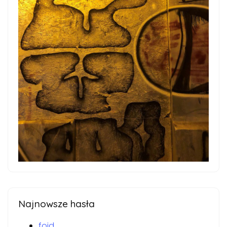
Najnowsze hasła
foid