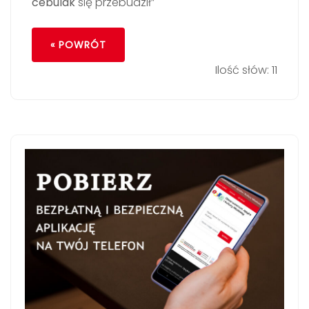
cebulak
się przebudził”
« POWRÓT
Ilość słów: 11