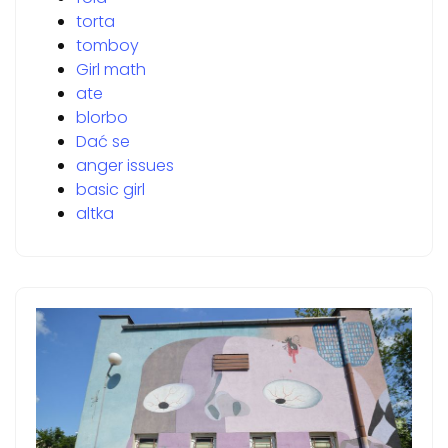
torta
tomboy
Girl math
ate
blorbo
Dać se
anger issues
basic girl
altka