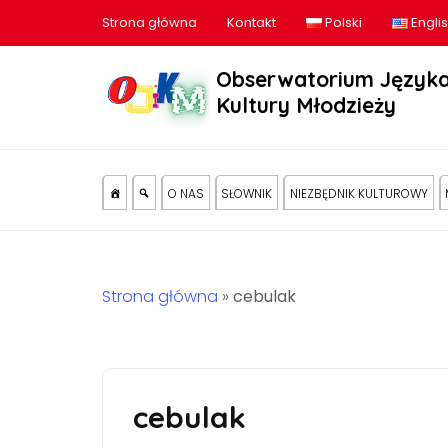
Strona główna
Kontakt
Polski
Engli
Obserwatorium Języka
Kultury Młodzieży
O NAS
SŁOWNIK
NIEZBĘDNIK KULTUROWY
Strona główna
»
cebulak
cebulak