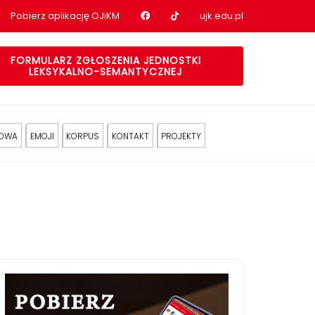
Nasz profil na Facebook
Nasz profil na tiktok
Pobierz aplikację OJiKM
ujk.edu.pl
FORMULARZ ZGŁOSZENIA JEDNOSTKI
LEKSYKALNO-SEMANTYCZNEJ
KOWA
EMOJI
KORPUS
KONTAKT
PROJEKTY