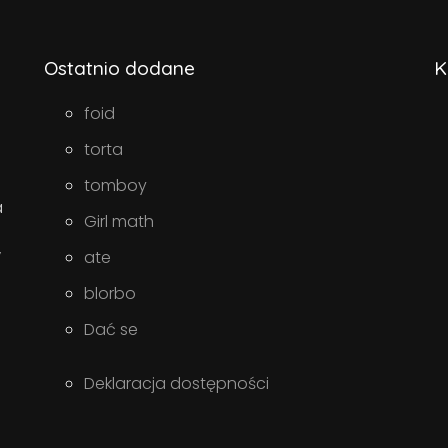
Ostatnio dodane
K
foid
torta
tomboy
a
Girl math
w
ate
blorbo
Dać se
Deklaracja dostępności