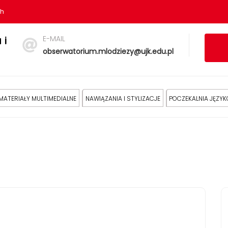
sh
E-MAIL
 i
obserwatorium.mlodziezy@ujk.edu.pl
MATERIAŁY MULTIMEDIALNE
NAWIĄZANIA I STYLIZACJE
POCZEKALNIA JĘZY