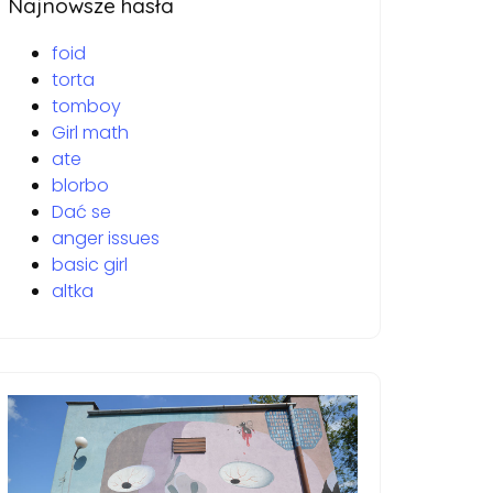
Najnowsze hasła
foid
torta
tomboy
Girl math
ate
blorbo
Dać se
anger issues
basic girl
altka