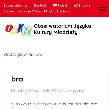
Strona główna
Kontakt
Polski
English
Nasz profil na Facebook
Nasz profil na tiktok
Pobierz aplikację OJiKM
ujk.edu.pl
Obserwatorium Języka i
Kultury Młodzieży
Strona główna
»
bro
bro
Dodano: 27 września 2024 przez OJiKM
wow ona czytała pjo od dziś jesteś moim
bro