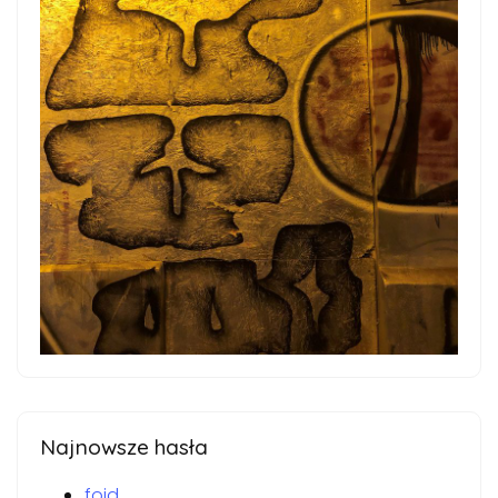
Najnowsze hasła
foid