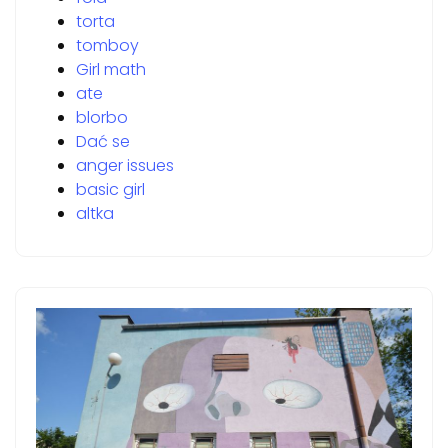
torta
tomboy
Girl math
ate
blorbo
Dać se
anger issues
basic girl
altka