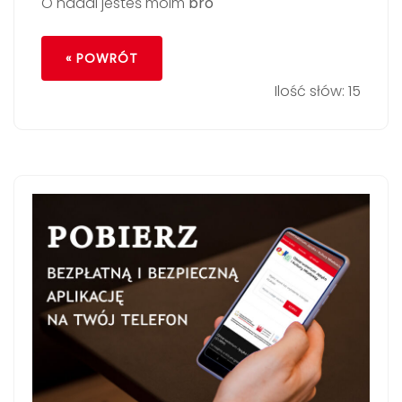
O nadal jesteś moim
bro
« POWRÓT
Ilość słów: 15