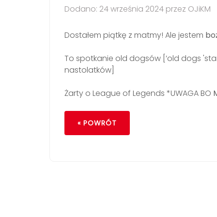
Dodano: 24 września 2024 przez OJiKM
Dostałem piątkę z matmy! Ale jestem
bo
To spotkanie old dogsów [’old dogs 'sta
nastolatków]
Żarty o League of Legends *UWAGA BO
« POWRÓT