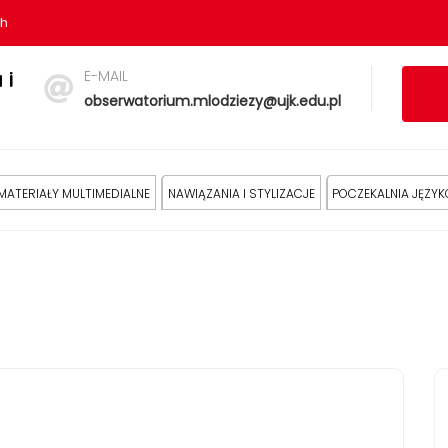
sh
E-MAIL
 i
obserwatorium.mlodziezy@ujk.edu.pl
MATERIAŁY MULTIMEDIALNE
NAWIĄZANIA I STYLIZACJE
POCZEKALNIA JĘZY