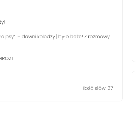
ży
!
re psy’ – dawni koledzy] było
boże
! Z rozmowy
MROZI
Ilość słów: 37