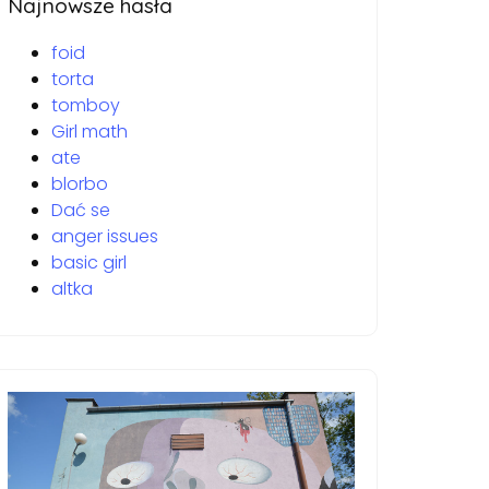
Najnowsze hasła
foid
torta
tomboy
Girl math
ate
blorbo
Dać se
anger issues
basic girl
altka