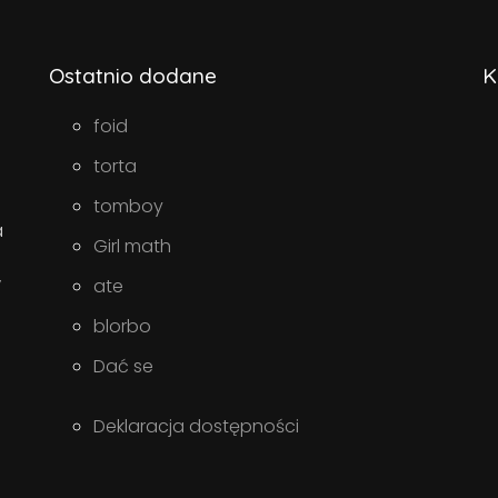
Ostatnio dodane
K
foid
torta
tomboy
a
Girl math
w
ate
blorbo
Dać se
Deklaracja dostępności