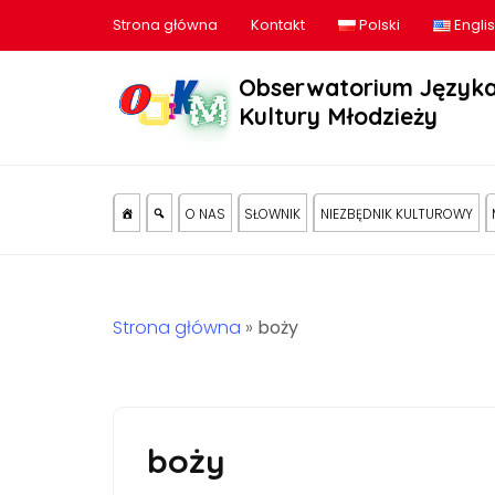
Strona główna
Kontakt
Polski
Engli
Obserwatorium Języka
Kultury Młodzieży
O NAS
SŁOWNIK
NIEZBĘDNIK KULTUROWY
Strona główna
»
boży
boży