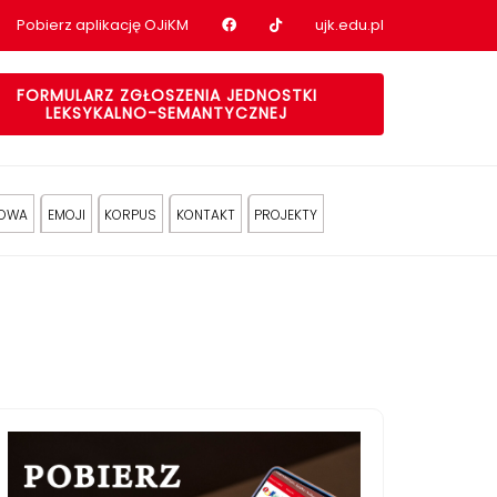
Nasz profil na Facebook
Nasz profil na tiktok
Pobierz aplikację OJiKM
ujk.edu.pl
FORMULARZ ZGŁOSZENIA JEDNOSTKI
LEKSYKALNO-SEMANTYCZNEJ
KOWA
EMOJI
KORPUS
KONTAKT
PROJEKTY