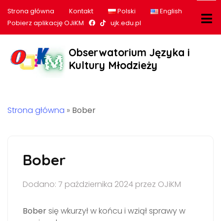
Strona główna
Kontakt
Polski
English
Nasz profil na Facebook
Nasz profil na tiktok
Pobierz aplikację OJiKM
ujk.edu.pl
Obserwatorium Języka i
Kultury Młodzieży
Strona główna
»
Bober
Bober
Dodano: 7 października 2024 przez OJiKM
Bober
się wkurzył w końcu i wziął sprawy w