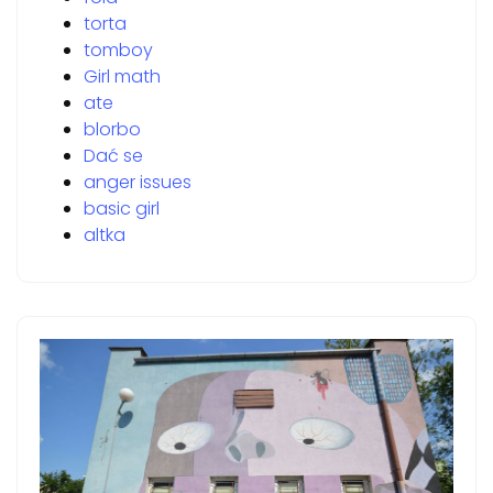
torta
tomboy
Girl math
ate
blorbo
Dać se
anger issues
basic girl
altka