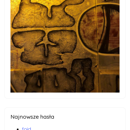
Najnowsze hasła
foid