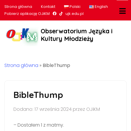
Strona główna
Kontakt
Polski
English
Nasz profil na Facebook
Nasz profil na tiktok
Pobierz aplikację OJiKM
ujk.edu.pl
Obserwatorium Języka i
Kultury Młodzieży
Strona główna
»
BibleThump
BibleThump
Dodano: 17 września 2024 przez OJiKM
– Dostałem 1 z matmy.