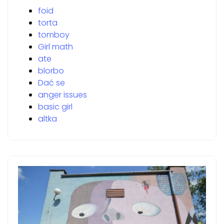
foid
torta
tomboy
Girl math
ate
blorbo
Dać se
anger issues
basic girl
altka