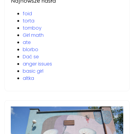
Najnowsze hasła
foid
torta
tomboy
Girl math
ate
blorbo
Dać se
anger issues
basic girl
altka