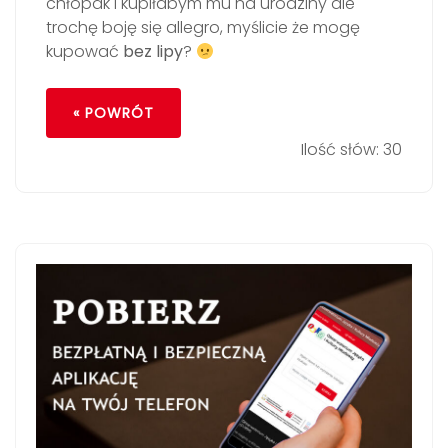
chłopak i kupiłabym mu na urodziny ale
trochę boję się allegro, myślicie że mogę
kupować
bez lipy
?
« POWRÓT
Ilość słów: 30