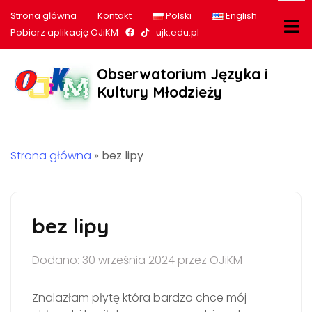
Strona główna
Kontakt
Polski
English
Nasz profil na Facebook
Nasz profil na tiktok
Pobierz aplikację OJiKM
ujk.edu.pl
Obserwatorium Języka i
Kultury Młodzieży
Strona główna
»
bez lipy
bez lipy
Dodano: 30 września 2024 przez OJiKM
Znalazłam płytę która bardzo chce mój