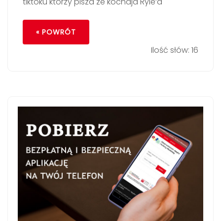
tiktoku którzy pisza ze kochaja Ryle’a
« POWRÓT
Ilość słów: 16