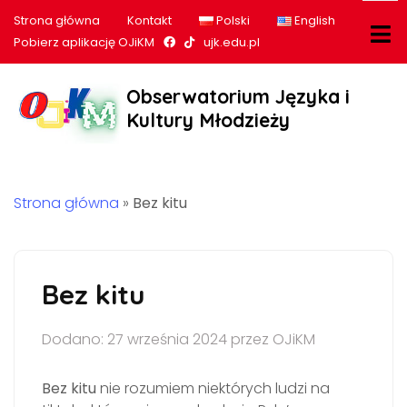
Strona główna
Kontakt
Polski
English
Nasz profil na Facebook
Nasz profil na tiktok
Pobierz aplikację OJiKM
ujk.edu.pl
Obserwatorium Języka i
Kultury Młodzieży
Strona główna
»
Bez kitu
Bez kitu
Dodano: 27 września 2024 przez OJiKM
Bez kitu
nie rozumiem niektórych ludzi na