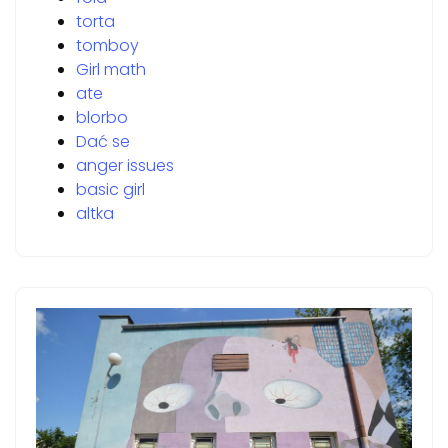
torta
tomboy
Girl math
ate
blorbo
Dać se
anger issues
basic girl
altka