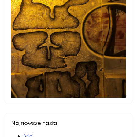
Najnowsze hasła
foid