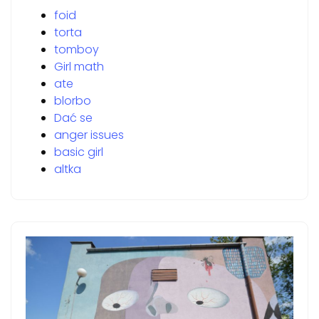
foid
torta
tomboy
Girl math
ate
blorbo
Dać se
anger issues
basic girl
altka