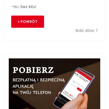
–No,
bez kitu
!
« POWRÓT
Ilość słów: 7