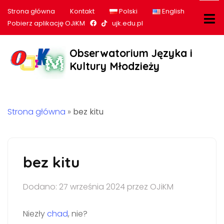
Strona główna
Kontakt
Polski
English
Nasz profil na Facebook
Nasz profil na tiktok
Pobierz aplikację OJiKM
ujk.edu.pl
Obserwatorium Języka i
Kultury Młodzieży
Strona główna
»
bez kitu
bez kitu
Dodano: 27 września 2024 przez OJiKM
Niezły
chad
, nie?