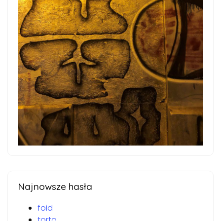
Najnowsze hasła
foid
torta