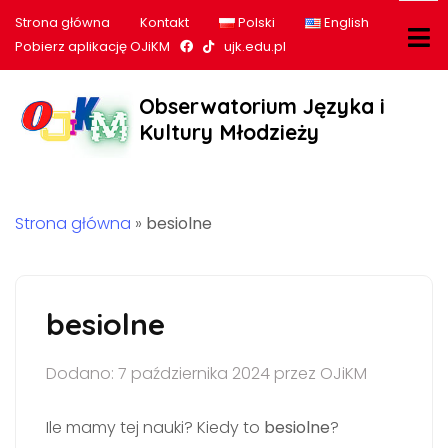
Strona główna
Kontakt
Polski
English
Nasz profil na Facebook
Nasz profil na tiktok
Pobierz aplikację OJiKM
ujk.edu.pl
Obserwatorium Języka i
Kultury Młodzieży
Strona główna
»
besiolne
besiolne
Dodano: 7 października 2024 przez OJiKM
Ile mamy tej nauki? Kiedy to
besiolne
?