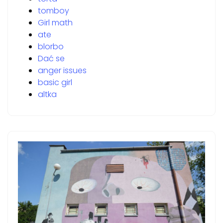
tomboy
Girl math
ate
blorbo
Dać se
anger issues
basic girl
altka