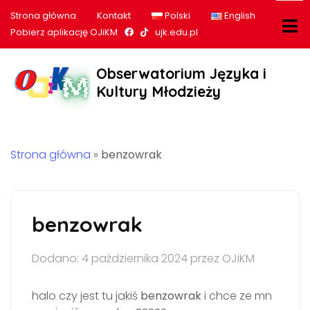
Strona główna
Kontakt
Polski
English
Nasz profil na Facebook
Nasz profil na tiktok
Pobierz aplikację OJiKM
ujk.edu.pl
Obserwatorium Języka i
Kultury Młodzieży
Strona główna
»
benzowrak
benzowrak
Dodano: 4 października 2024 przez OJiKM
halo czy jest tu jakiś
benzowrak
i chce ze mn