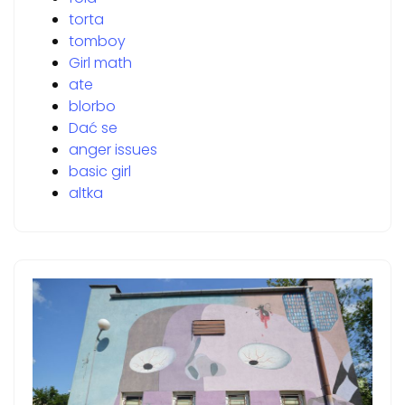
torta
tomboy
Girl math
ate
blorbo
Dać se
anger issues
basic girl
altka