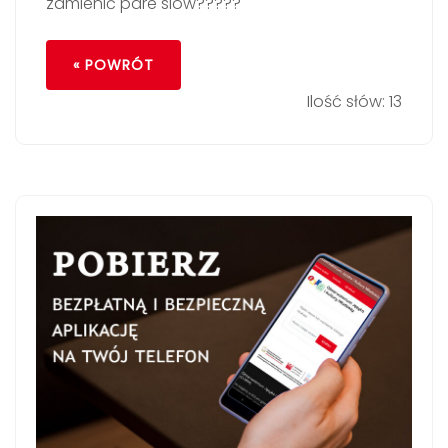
zamienić pare slow?????
« POWRÓT
Ilość słów: 13