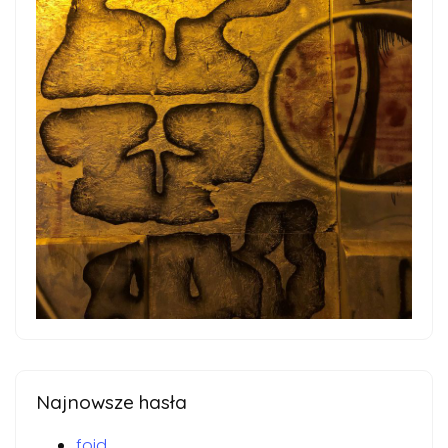
Najnowsze hasła
foid