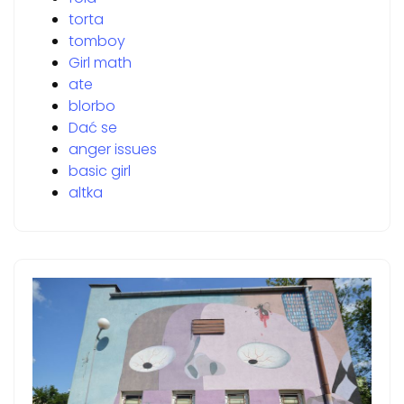
torta
tomboy
Girl math
ate
blorbo
Dać se
anger issues
basic girl
altka