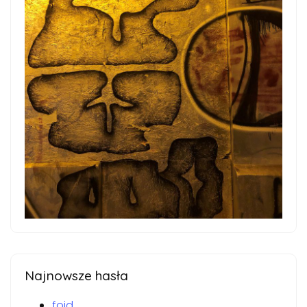
Najnowsze hasła
foid