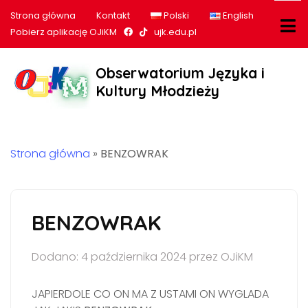
Strona główna
Kontakt
Polski
English
Nasz profil na Facebook
Nasz profil na tiktok
Pobierz aplikację OJiKM
ujk.edu.pl
Obserwatorium Języka i
Kultury Młodzieży
Strona główna
»
BENZOWRAK
BENZOWRAK
Dodano: 4 października 2024 przez OJiKM
JAPIERDOLE CO ON MA Z USTAMI ON WYGLADA