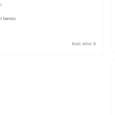
M
st
benzo
Ilość słów: 9