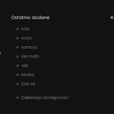
Ostatnio dodane
K
foid
torta
tomboy
a
Girl math
w
ate
blorbo
Dać se
Deklaracja dostępności