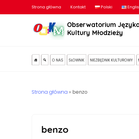
Strona główna
Kontakt
Polski
Engli
Obserwatorium Języka
Kultury Młodzieży
O NAS
SŁOWNIK
NIEZBĘDNIK KULTUROWY
Strona główna
»
benzo
benzo