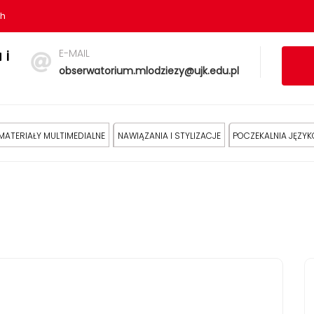
sh
E-MAIL
 i
obserwatorium.mlodziezy@ujk.edu.pl
MATERIAŁY MULTIMEDIALNE
NAWIĄZANIA I STYLIZACJE
POCZEKALNIA JĘZY