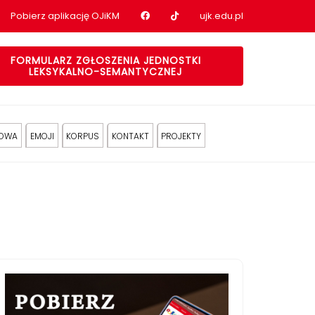
Nasz profil na Facebook
Nasz profil na tiktok
Pobierz aplikację OJiKM
ujk.edu.pl
FORMULARZ ZGŁOSZENIA JEDNOSTKI
LEKSYKALNO-SEMANTYCZNEJ
KOWA
EMOJI
KORPUS
KONTAKT
PROJEKTY