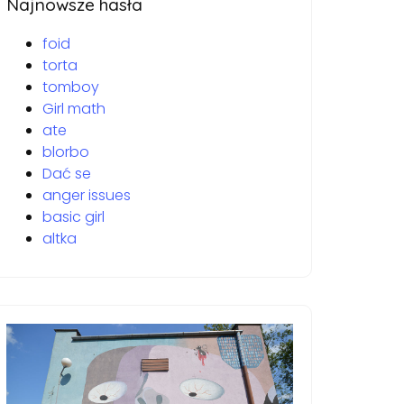
Najnowsze hasła
foid
torta
tomboy
Girl math
ate
blorbo
Dać se
anger issues
basic girl
altka