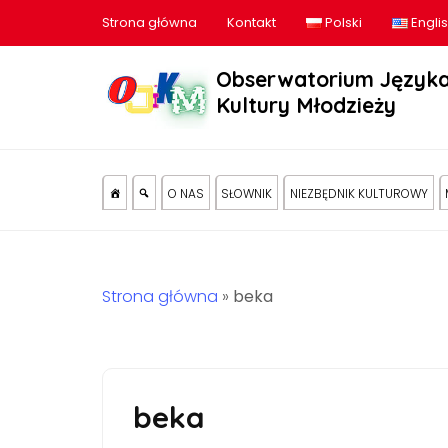
Strona główna
Kontakt
Polski
Engli
Obserwatorium Języka
Kultury Młodzieży
O NAS
SŁOWNIK
NIEZBĘDNIK KULTUROWY
Strona główna
»
beka
beka