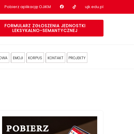
Nasz profil na Facebook
Nasz profil na tiktok
Pobierz aplikację OJiKM
ujk.edu.pl
FORMULARZ ZGŁOSZENIA JEDNOSTKI
LEKSYKALNO-SEMANTYCZNEJ
KOWA
EMOJI
KORPUS
KONTAKT
PROJEKTY