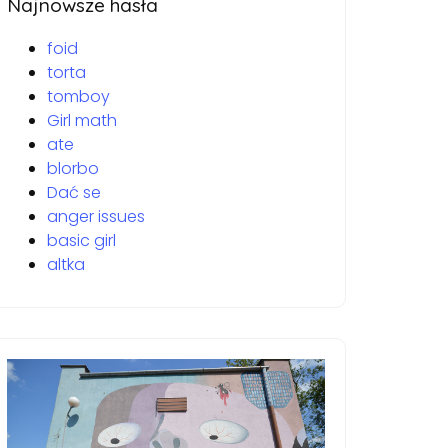
Najnowsze hasła
foid
torta
tomboy
Girl math
ate
blorbo
Dać se
anger issues
basic girl
altka