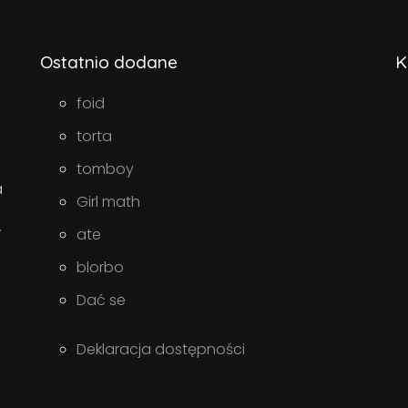
Ostatnio dodane
K
foid
torta
tomboy
a
Girl math
w
ate
blorbo
Dać se
Deklaracja dostępności