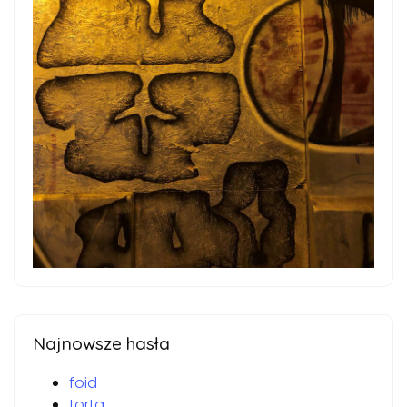
Najnowsze hasła
foid
torta