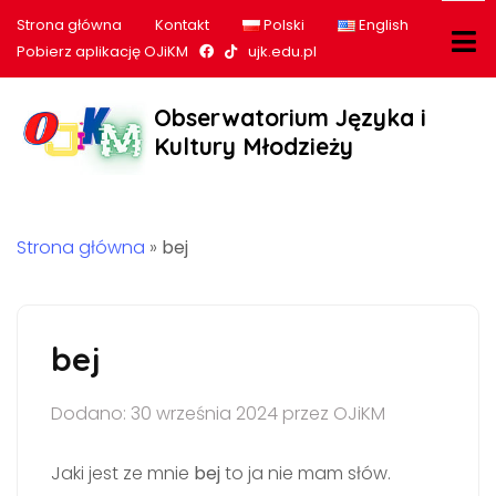
Strona główna
Kontakt
Polski
English
Nasz profil na Facebook
Nasz profil na tiktok
Pobierz aplikację OJiKM
ujk.edu.pl
Obserwatorium Języka i
Kultury Młodzieży
Strona główna
»
bej
bej
Dodano: 30 września 2024 przez OJiKM
Jaki jest ze mnie
bej
to ja nie mam słów.