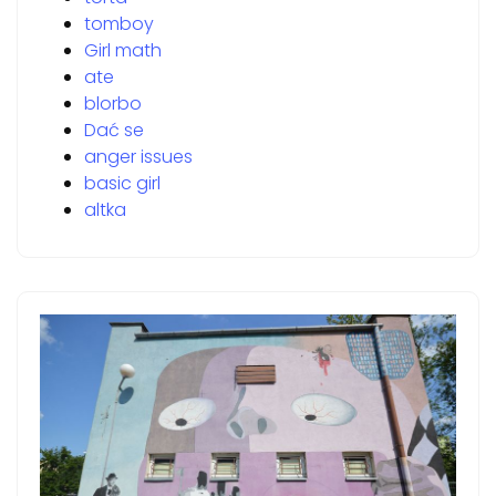
tomboy
Girl math
ate
blorbo
Dać se
anger issues
basic girl
altka