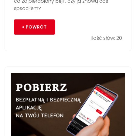
co za pierdolony
bej
!”, czy ja znowu coś
spsociłem?
« POWRÓT
Ilość słów: 20