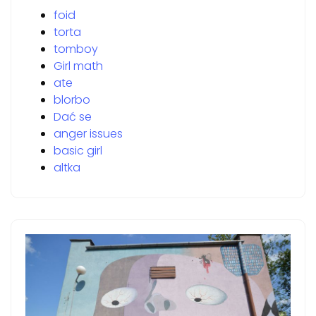
foid
torta
tomboy
Girl math
ate
blorbo
Dać se
anger issues
basic girl
altka