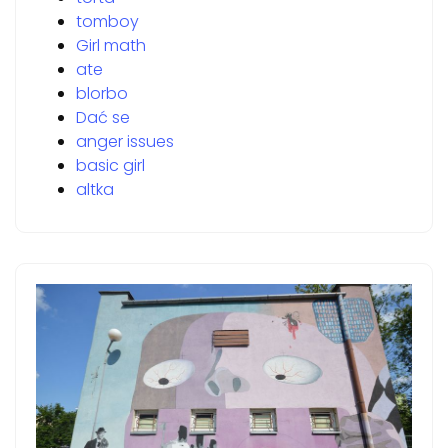
tomboy
Girl math
ate
blorbo
Dać se
anger issues
basic girl
altka