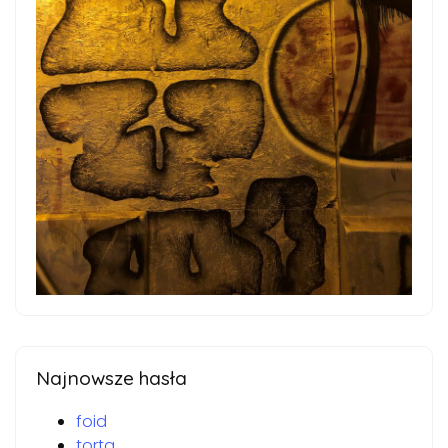
Najnowsze hasła
foid
torta