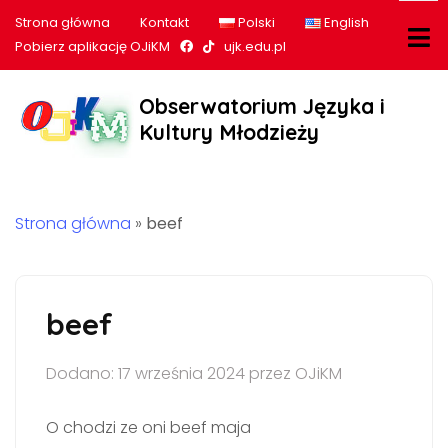
Strona główna
Kontakt
Polski
English
Nasz profil na Facebook
Nasz profil na tiktok
Pobierz aplikację OJiKM
ujk.edu.pl
Obserwatorium Języka i
Kultury Młodzieży
Strona główna
»
beef
beef
Dodano: 17 września 2024 przez OJiKM
O chodzi ze oni beef maja