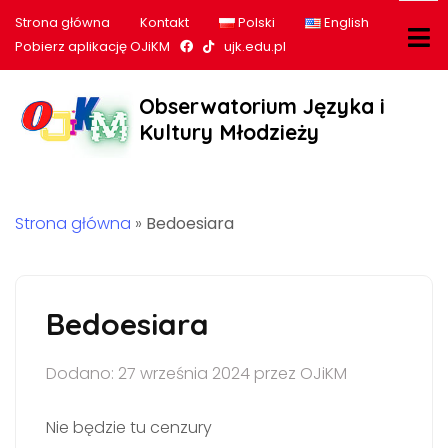
Strona główna
Kontakt
Polski
English
Nasz profil na Facebook
Nasz profil na tiktok
Pobierz aplikację OJiKM
ujk.edu.pl
Obserwatorium Języka i
Kultury Młodzieży
Strona główna
»
Bedoesiara
Bedoesiara
Dodano: 27 września 2024 przez OJiKM
Nie będzie tu cenzury