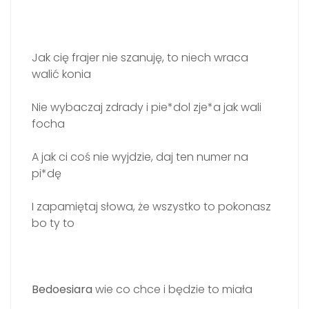
Jak cię frajer nie szanuję, to niech wraca
walić konia
Nie wybaczaj zdrady i pie*dol zje*a jak wali
focha
A jak ci coś nie wyjdzie, daj ten numer na
pi*dę
I zapamiętaj słowa, że wszystko to pokonasz
bo ty to
Bedoesiara
wie co chce i będzie to miała