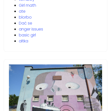
Girl math
ate
blorbo
Dać se
anger issues
basic girl
altka