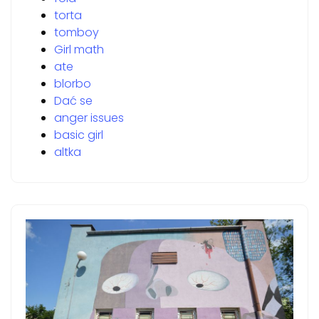
torta
tomboy
Girl math
ate
blorbo
Dać se
anger issues
basic girl
altka