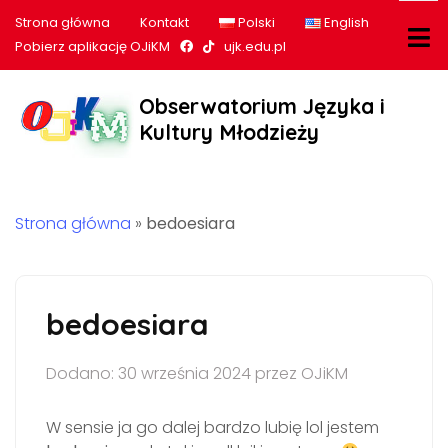
Strona główna
Kontakt
Polski
English
Nasz profil na Facebook
Nasz profil na tiktok
Pobierz aplikację OJiKM
ujk.edu.pl
Obserwatorium Języka i
Kultury Młodzieży
Strona główna
»
bedoesiara
bedoesiara
Dodano: 30 września 2024 przez OJiKM
W sensie ja go dalej bardzo lubię lol jestem