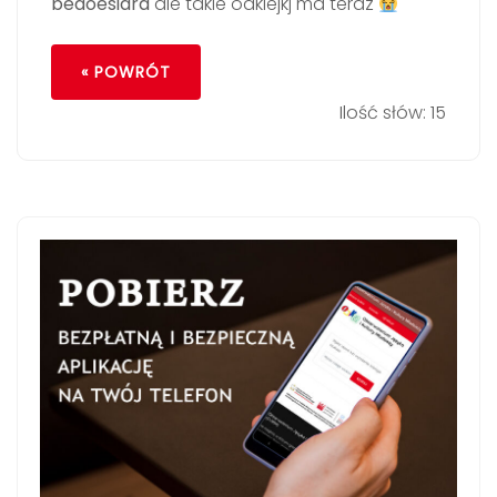
bedoesiara
ale takie odklejkj ma teraz
« POWRÓT
Ilość słów: 15