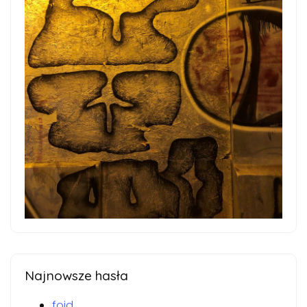
Najnowsze hasła
foid