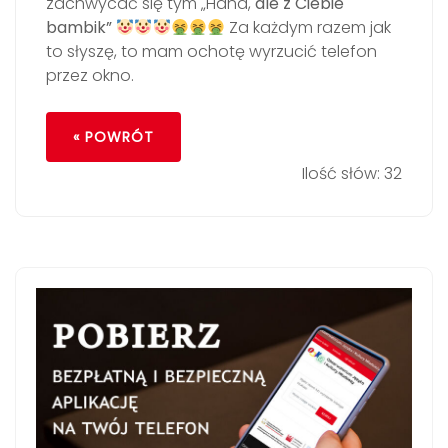
zachwycać się tym „Haha,
ale z Ciebie
bambik”
Za każdym razem jak
to słyszę, to mam ochotę wyrzucić telefon
przez okno.
« POWRÓT
Ilość słów: 32