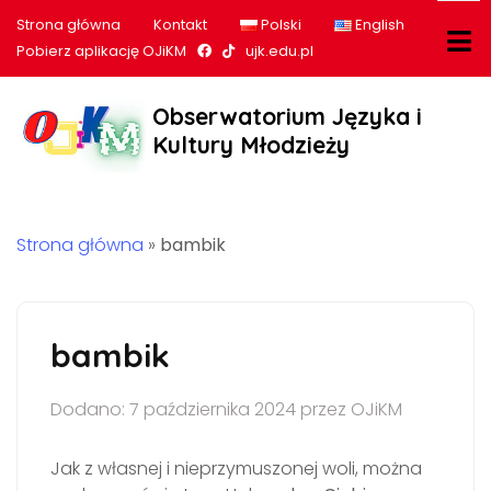
Strona główna
Kontakt
Polski
English
Nasz profil na Facebook
Nasz profil na tiktok
Pobierz aplikację OJiKM
ujk.edu.pl
Obserwatorium Języka i
Kultury Młodzieży
Strona główna
»
bambik
bambik
Dodano: 7 października 2024 przez OJiKM
Jak z własnej i nieprzymuszonej woli, można