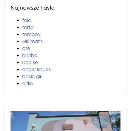
Najnowsze hasła
foid
torta
tomboy
Girl math
ate
blorbo
Dać se
anger issues
basic girl
altka