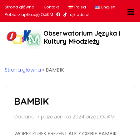
Strona główna
Kontakt
Polski
English
Nasz profil na Facebook
Nasz profil na tiktok
Pobierz aplikację OJiKM
ujk.edu.pl
Obserwatorium Języka i
Kultury Młodzieży
Strona główna
»
BAMBIK
BAMBIK
Dodano: 7 października 2024 przez OJiKM
WOREK KUBEK PREZENT
ALE Z CIEBIE BAMBIK