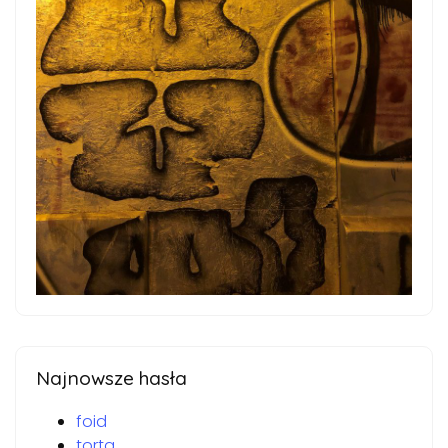
Najnowsze hasła
foid
torta