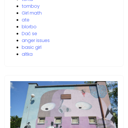
tomboy
Girl math
ate
blorbo
Dać se
anger issues
basic girl
altka